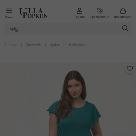
Log ind
Specialtilbud
Indkøbskurv
Menu
Tilbage
|
Startside
|
Kjoler
|
Midikjoler