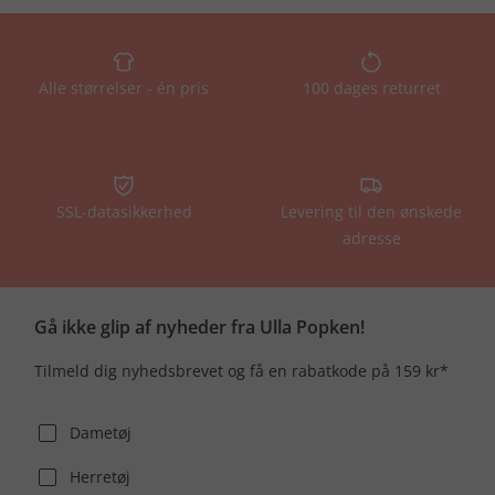
Alle størrelser - én pris
100 dages returret
SSL-datasikkerhed
Levering til den ønskede
adresse
Gå ikke glip af nyheder fra Ulla Popken!
Tilmeld dig nyhedsbrevet og få en rabatkode på 159 kr*
Dametøj
Herretøj