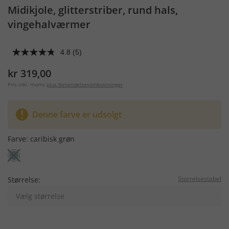
Midikjole, glitterstriber, rund hals,
vingehalværmer
4.8
(5)
kr 319,00
Pris inkl. moms
plus forsendelsesomkostninger
Denne farve er udsolgt
Farve:
caribisk grøn
Storrelsestabel
Størrelse:
Vælg størrelse