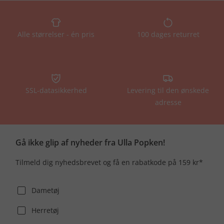
Alle størrelser - én pris
100 dages returret
SSL-datasikkerhed
Levering til den ønskede
adresse
Gå ikke glip af nyheder fra Ulla Popken!
Tilmeld dig nyhedsbrevet og få en rabatkode på 159 kr*
Dametøj
Herretøj