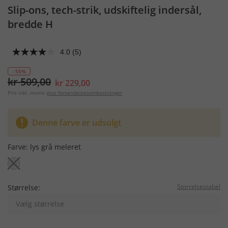
Slip-ons, tech-strik, udskiftelig indersål,
bredde H
4.0
(5)
- 55%
kr 509,00
kr 229,00
Pris inkl. moms
plus forsendelsesomkostninger
Denne farve er udsolgt
Farve:
lys grå meleret
Storrelsestabel
Størrelse:
Vælg størrelse