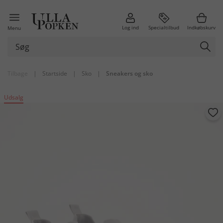
Log ind
Specialtilbud
Indkøbskurv
Menu
Tilbage
|
Startside
|
Sko
|
Sneakers og sko
Udsalg