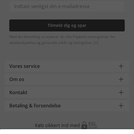
Tilmeld dig og spar
Med din tilmelding accepterer du Ulla Popkens retningslinjer for
databeskyttelse og generelle vilkår og betingelser.
[+]
Vores service
Om os
Kontakt
Betaling & forsendelse
Køb sikkert ind med