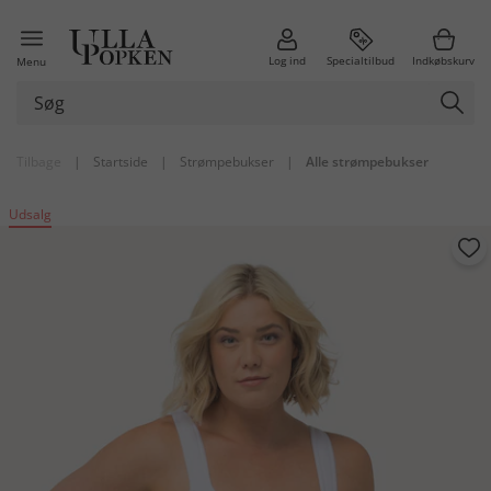
Log ind
Specialtilbud
Indkøbskurv
Menu
Tilbage
|
Startside
|
Strømpebukser
|
Alle strømpebukser
Udsalg