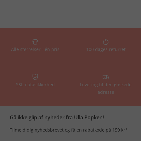
Alle størrelser - én pris
100 dages returret
SSL-datasikkerhed
Levering til den ønskede
adresse
Gå ikke glip af nyheder fra Ulla Popken!
Tilmeld dig nyhedsbrevet og få en rabatkode på 159 kr*