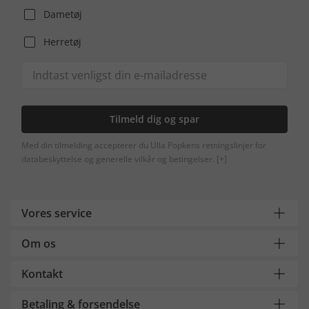
Dametøj
Herretøj
Tilmeld dig og spar
Med din tilmelding accepterer du Ulla Popkens retningslinjer for
databeskyttelse og generelle vilkår og betingelser.
[+]
Vores service
Om os
Kontakt
Betaling & forsendelse