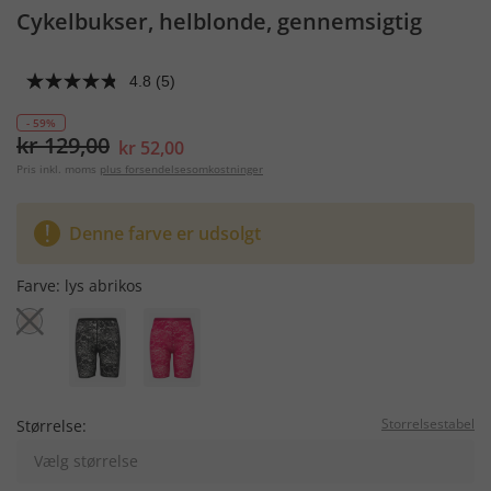
Cykelbukser, helblonde, gennemsigtig
4.8
(5)
- 59%
kr 129,00
kr 52,00
Pris inkl. moms
plus forsendelsesomkostninger
Denne farve er udsolgt
Farve:
lys abrikos
Storrelsestabel
Størrelse:
Vælg størrelse