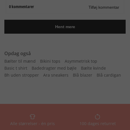
Opdag også
Bælter til mænd
Bikini tops
Asymmetrisk top
Basic t shirt
Badedragter med bøjle
Bælte kvinde
Bh uden stropper
Ara sneakers
Blå blazer
Blå cardigan
Alle størrelser - én pris
100 dages returret