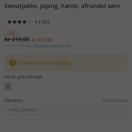
Sweatjakke, piping, hætte, afrundet søm
4.1
(21)
- 63%
kr 319,00
kr 115,00
Pris inkl. moms
plus forsendelsesomkostninger
Denne farve er udsolgt
Farve:
grå melange
Storrelsestabel
Størrelse:
Vælg størrelse