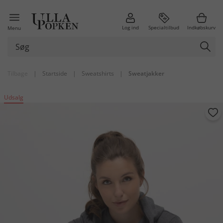
Log ind
Specialtilbud
Indkøbskurv
Menu
Tilbage
|
Startside
|
Sweatshirts
|
Sweatjakker
Udsalg