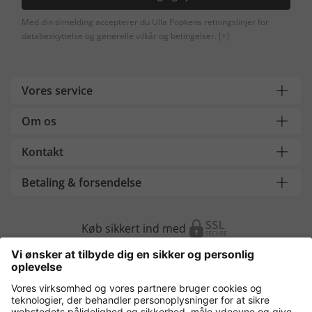
Med din tilmelding accepterer du Ulla Popkens retningslinjer for
databeskyttelse og generelle vilkår og betingelser.
[+]
Vores service
Om os
Kontakt
Betaling & forsendelse
Køb sikkert ind med
Flere webshops
Danmark