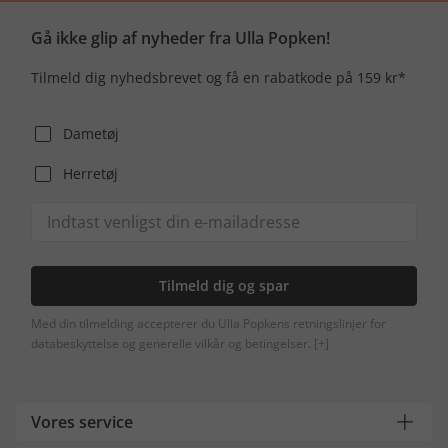
Gå ikke glip af nyheder fra Ulla Popken!
Tilmeld dig nyhedsbrevet og få en rabatkode på 159 kr*
Dametøj
Herretøj
Tilmeld dig og spar
Med din tilmelding accepterer du Ulla Popkens retningslinjer for
databeskyttelse og generelle vilkår og betingelser.
[+]
Vores service