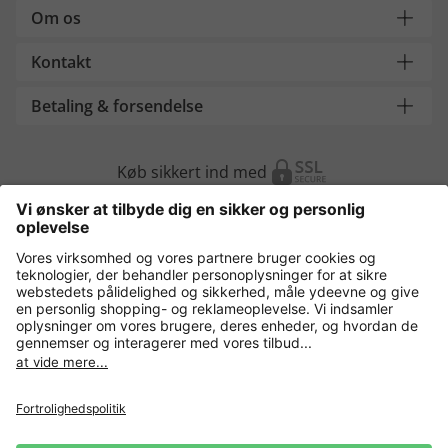
Om os
Kontakt
Betaling & forsendelse
Køb sikkert ind med
Flere webshops
Danmark
Fortrolighedspolitik
Vilkår og betingelser