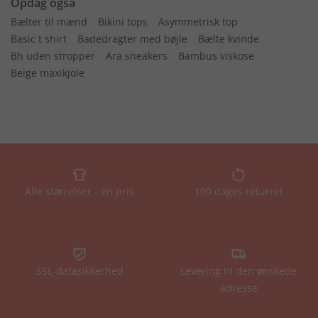
Opdag også
Bælter til mænd
Bikini tops
Asymmetrisk top
Basic t shirt
Badedragter med bøjle
Bælte kvinde
Bh uden stropper
Ara sneakers
Bambus viskose
Beige maxikjole
Alle størrelser - én pris
100 dages returret
SSL-datasikkerhed
Levering til den ønskede
adresse