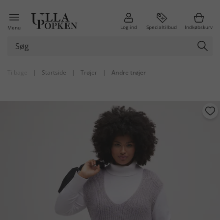
Log ind
Specialtilbud
Indkøbskurv
Menu
Tilbage
|
Startside
|
Trøjer
|
Andre trøjer