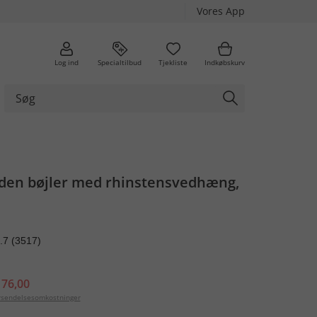
Vores App
Log ind
Specialtilbud
Tjekliste
Indkøbskurv
uden bøjler med rhinstensvedhæng,
.7
(3517)
 76,00
orsendelsesomkostninger