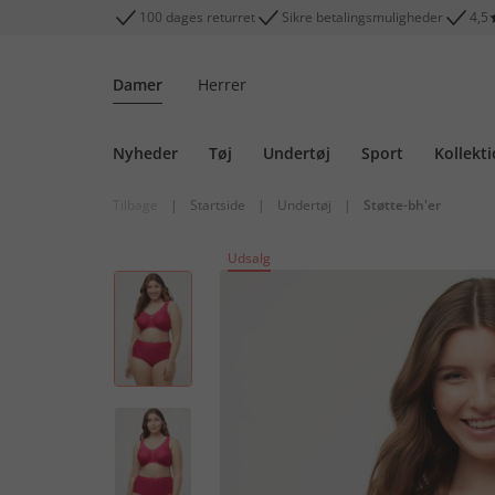
100 dages returret
Sikre betalingsmuligheder
4,5
Damer
Herrer
Nyheder
Tøj
Undertøj
Sport
Kollekt
Tilbage
|
Startside
|
Undertøj
|
Støtte-bh'er
Udsalg