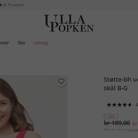
på Trustpilot
ioner
Sko
Udsalg
Støtte-bh 
skål B-G
4
- 59%
kr 189,00
kr
Pris inkl. moms
plus f