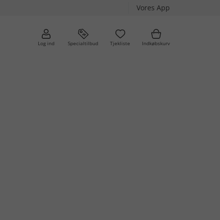
Vores App
Log ind
Specialtilbud
Tjekliste
Indkøbskurv