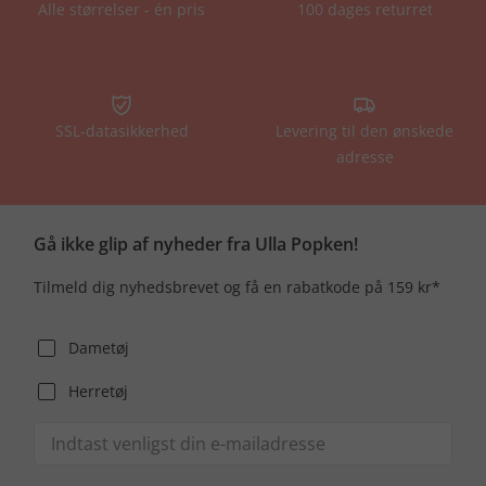
Alle størrelser - én pris
100 dages returret
SSL-datasikkerhed
Levering til den ønskede
adresse
Gå ikke glip af nyheder fra Ulla Popken!
Tilmeld dig nyhedsbrevet og få en rabatkode på 159 kr*
Dametøj
Herretøj