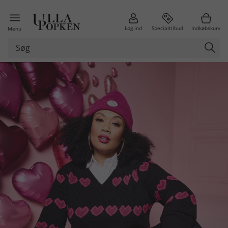
Log ind
Specialtilbud
Indkøbskurv
Menu