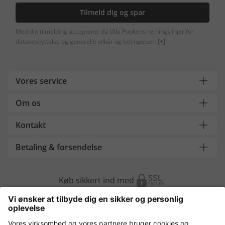
Tilmeld dig og spar
Med din tilmelding accepterer du Ulla Popkens retningslinjer for
databeskyttelse og generelle vilkår og betingelser.
[+]
Vores service
Om os
Kontakt
Betaling & forsendelse
Køb sikkert ind med
Flere webshops