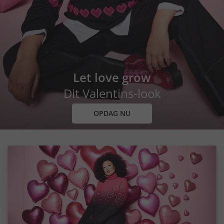
Let love grow
Dit Valentins-look
OPDAG NU