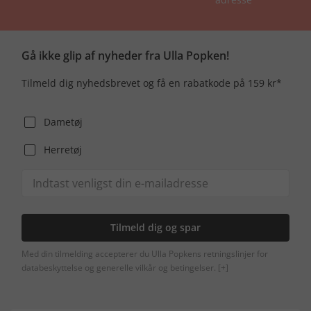
Gå ikke glip af nyheder fra Ulla Popken!
Tilmeld dig nyhedsbrevet og få en rabatkode på 159 kr*
Dametøj
Herretøj
Tilmeld dig og spar
Med din tilmelding accepterer du Ulla Popkens retningslinjer for
databeskyttelse og generelle vilkår og betingelser.
[+]