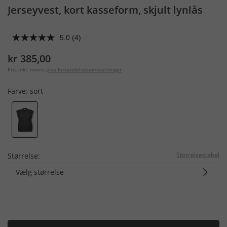
Jerseyvest, kort kasseform, skjult lynlås
5.0
(4)
kr 385,00
Pris inkl. moms
plus forsendelsesomkostninger
Farve:
sort
Storrelsestabel
Størrelse:
Vælg størrelse