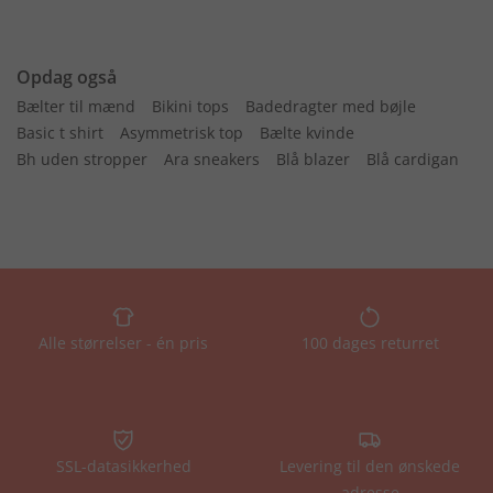
Opdag også
Bælter til mænd
Bikini tops
Badedragter med bøjle
Basic t shirt
Asymmetrisk top
Bælte kvinde
Bh uden stropper
Ara sneakers
Blå blazer
Blå cardigan
Alle størrelser - én pris
100 dages returret
SSL-datasikkerhed
Levering til den ønskede
adresse