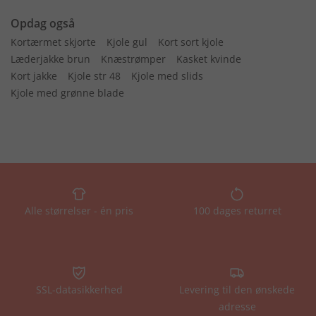
Opdag også
Kortærmet skjorte
Kjole gul
Kort sort kjole
Læderjakke brun
Knæstrømper
Kasket kvinde
Kort jakke
Kjole str 48
Kjole med slids
Kjole med grønne blade
Alle størrelser - én pris
100 dages returret
SSL-datasikkerhed
Levering til den ønskede
adresse