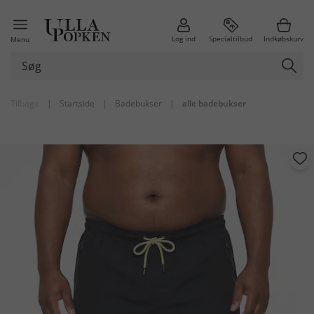
Log ind
Specialtilbud
Indkøbskurv
Menu
Tilbage
|
Startside
|
Badebukser
|
alle badebukser