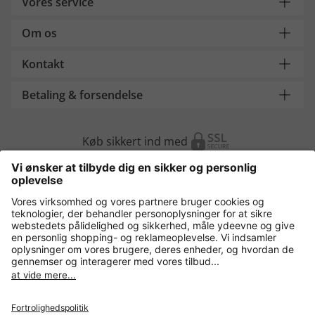
Vores service
Om os
Kontakt
Betaling & forsendelse
Køb sikkert ind med
Flere webshops
Danmark