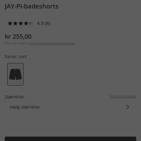
JAY-PI-badeshorts
4.3
(6)
kr 255,00
Pris inkl. moms
plus forsendelsesomkostninger
Farve:
sort
Storrelsestabel
Størrelse:
Vælg størrelse