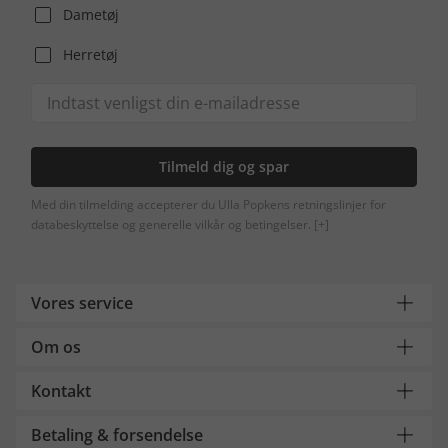
Dametøj
Herretøj
Tilmeld dig og spar
Med din tilmelding accepterer du Ulla Popkens retningslinjer for
databeskyttelse og generelle vilkår og betingelser.
[+]
Vores service
Om os
Kontakt
Betaling & forsendelse