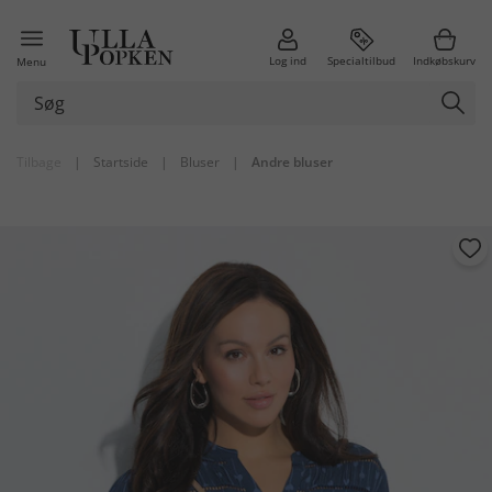
Log ind
Specialtilbud
Indkøbskurv
Menu
Tilbage
|
Startside
|
Bluser
|
Andre bluser