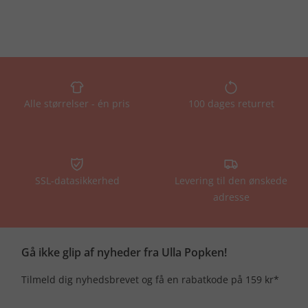
Alle størrelser - én pris
100 dages returret
SSL-datasikkerhed
Levering til den ønskede
adresse
Gå ikke glip af nyheder fra Ulla Popken!
Tilmeld dig nyhedsbrevet og få en rabatkode på 159 kr*