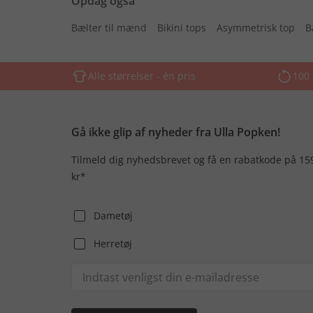
Opdag også
Bælter til mænd
Bikini tops
Asymmetrisk top
B
Alle størrelser - én pris
100 
Gå ikke glip af nyheder fra Ulla Popken!
Tilmeld dig nyhedsbrevet og få en rabatkode på 15
kr*
Dametøj
Herretøj