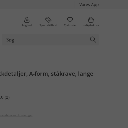
Vores App
Log ind
Specialtilbud
Tjekliste
Indkøbskurv
kdetaljer, A-form, ståkrave, lange
.0
(2)
orsendelsesomkostninger