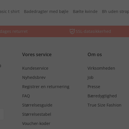
asic t shirt
Badedragter med bøjle
Bælte kvinde
Bh uden stro
dages returret
SSL-datasikkerhed
Vores service
Om os
9
Kundeservice
Virksomheden
Nyhedsbrev
Job
Registrer en returnering
Presse
FAQ
Bæredygtighed
Størrelsesguide
True Size Fashion
Størrelsestabel
Voucher-koder