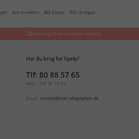
pper
Ara sneakers
Blå blazer
Blå cardigan
Levering til den ønskede adresse
Har du brug for hjælp?
Tlf: 80 88 57 65
Man - Fre: kl. 10-14
Email:
service@mail.ullapopken.dk