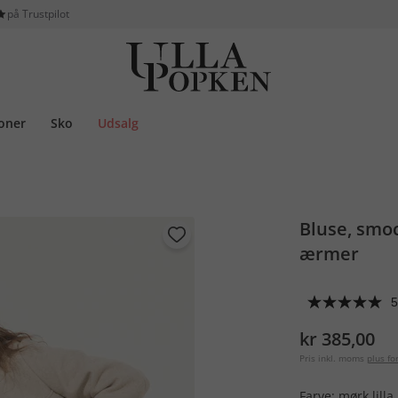
på Trustpilot
ioner
Sko
Udsalg
Bluse, smoc
ærmer
5
kr 385,00
Pris inkl. moms
plus f
Farve:
mørk lilla