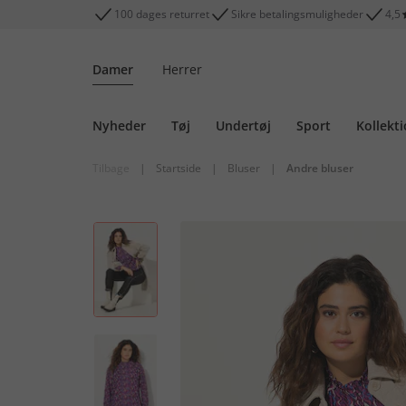
100 dages returret
Sikre betalingsmuligheder
4,5
Damer
Herrer
Nyheder
Tøj
Undertøj
Sport
Kollekt
Tilbage
|
Startside
|
Bluser
|
Andre bluser