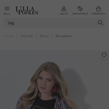
Log ind
Specialtilbud
Indkøbskurv
Menu
Tilbage
|
Startside
|
Bluser
|
Blusejakker