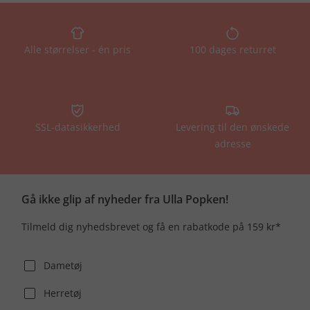
Alle størrelser - én pris
100 dages returret
SSL-datasikkerhed
Levering til den ønskede
adresse
Gå ikke glip af nyheder fra Ulla Popken!
Tilmeld dig nyhedsbrevet og få en rabatkode på 159 kr*
Dametøj
Herretøj