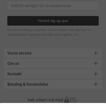
Tilmeld dig og spar
Med din tilmelding accepterer du Ulla Popkens retningslinjer for
databeskyttelse og generelle vilkår og betingelser.
[+]
Vores service
Om os
Kontakt
Betaling & forsendelse
Køb sikkert ind med