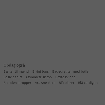
Opdag også
Bælter til mænd
Bikini tops
Badedragter med bøjle
Basic t shirt
Asymmetrisk top
Bælte kvinde
Bh uden stropper
Ara sneakers
Blå blazer
Blå cardigan