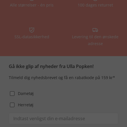
Alle størrelser - én pris
100 dages returret
SSL-datasikkerhed
Levering til den ønskede
adresse
Gå ikke glip af nyheder fra Ulla Popken!
Tilmeld dig nyhedsbrevet og få en rabatkode på 159 kr*
Dametøj
Herretøj