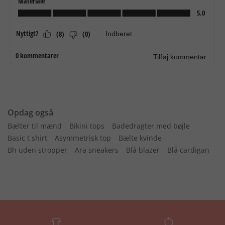
Opdag også
Bælter til mænd
Bikini tops
Badedragter med bøjle
Basic t shirt
Asymmetrisk top
Bælte kvinde
Bh uden stropper
Ara sneakers
Blå blazer
Blå cardigan