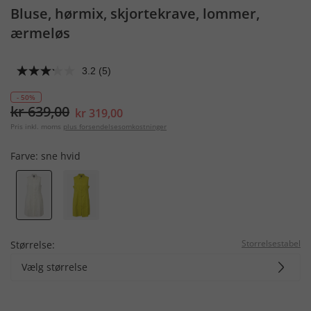
Bluse, hørmix, skjortekrave, lommer,
ærmeløs
3.2
(5)
- 50%
kr 639,00
kr 319,00
Pris inkl. moms
plus forsendelsesomkostninger
Farve:
sne hvid
Storrelsestabel
Størrelse:
Vælg størrelse