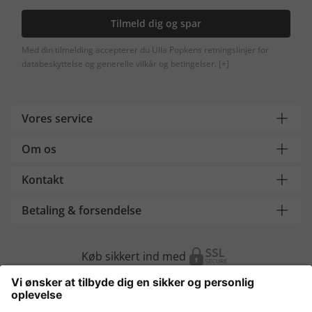
Tilmeld dig og spar
Med din tilmelding accepterer du Ulla Popkens retningslinjer for
databeskyttelse og generelle vilkår og betingelser.
[+]
Vores service
Om os
Kontakt
Betaling & forsendelse
Køb sikkert ind med
Flere webshops