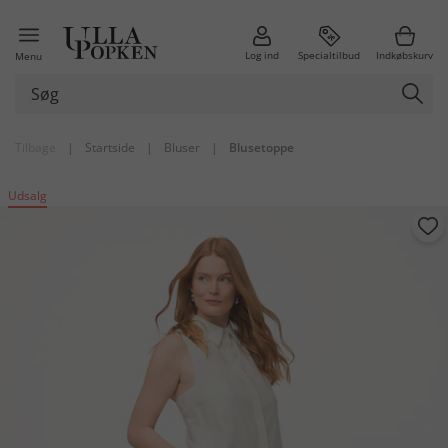
Log ind
Specialtilbud
Indkøbskurv
Menu
Tilbage
|
Startside
|
Bluser
|
Blusetoppe
Udsalg