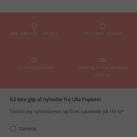
Alle størrelser - én pris
100 dages returret
SSL-datasikkerhed
Levering til den ønskede
adresse
Gå ikke glip af nyheder fra Ulla Popken!
Tilmeld dig nyhedsbrevet og få en rabatkode på 159 kr*
Dametøj