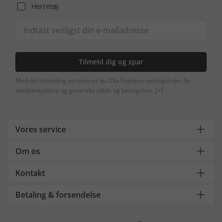
Herretøj
Tilmeld dig og spar
Med din tilmelding accepterer du Ulla Popkens retningslinjer for
databeskyttelse og generelle vilkår og betingelser.
[+]
Vores service
Om os
Kontakt
Betaling & forsendelse