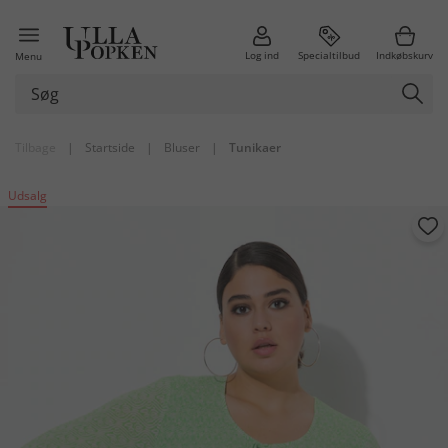
Log ind
Specialtilbud
Indkøbskurv
Menu
Tilbage
|
Startside
|
Bluser
|
Tunikaer
Udsalg