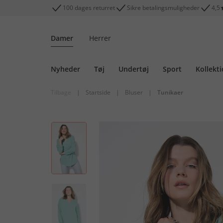
100 dages returret
Sikre betalingsmuligheder
4,5
Damer
Herrer
Nyheder
Tøj
Undertøj
Sport
Kollekt
Tilbage
|
Startside
|
Bluser
|
Tunikaer