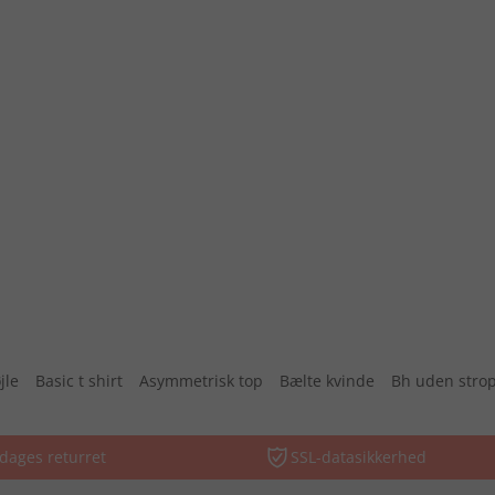
jle
Basic t shirt
Asymmetrisk top
Bælte kvinde
Bh uden stro
dages returret
SSL-datasikkerhed