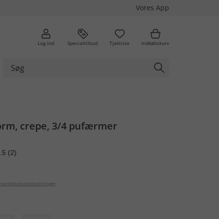
Vores App
Log ind
Specialtilbud
Tjekliste
Indkøbskurv
orm, crepe, 3/4 pufærmer
.5
(2)
orsendelsesomkostninger