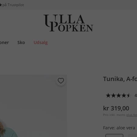
på Trustpilot
ioner
Sko
Udsalg
Tunika, A-f
4
kr 319,00
Pris inkl. moms
plus f
Farve:
aloe vera