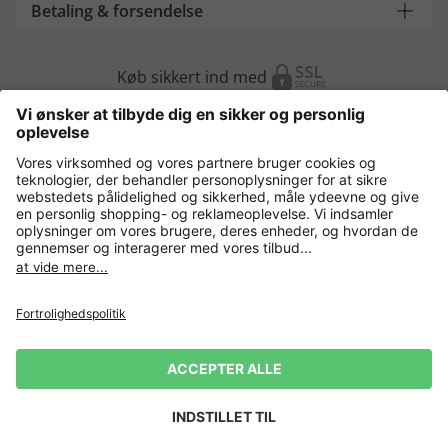
Betaling & forsendelse
Køb sikkert ind med
Flere webshops
Danmark
Fortrolighedspolitik
Vilkår og betingelser
Gør brug af fortrydelsesret
Virksomhedsinformation
Cookie-indstillinger