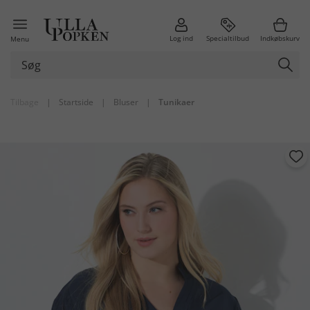
Log ind
Specialtilbud
Indkøbskurv
Menu
Tilbage
|
Startside
|
Bluser
|
Tunikaer