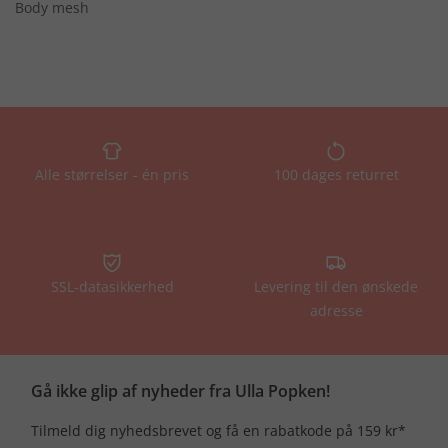
Body mesh
Alle størrelser - én pris
100 dages returret
SSL-datasikkerhed
Levering til den ønskede
adresse
Gå ikke glip af nyheder fra Ulla Popken!
Tilmeld dig nyhedsbrevet og få en rabatkode på 159 kr*