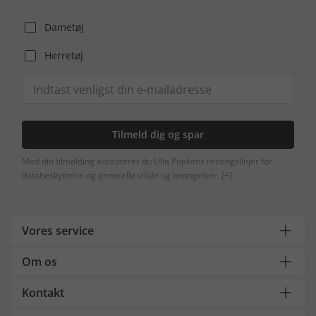
Dametøj
Herretøj
Tilmeld dig og spar
Med din tilmelding accepterer du Ulla Popkens retningslinjer for
databeskyttelse og generelle vilkår og betingelser.
[+]
Vores service
Om os
Kontakt