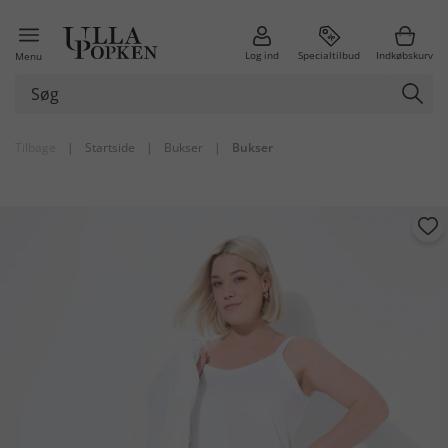
Log ind
Specialtilbud
Indkøbskurv
Menu
Tilbage
|
Startside
|
Bukser
|
Bukser