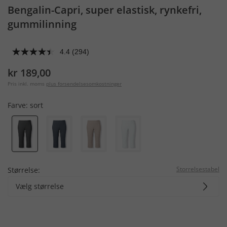
Bengalin-Capri, super elastisk, rynkefri,
gummilinning
4.4
(294)
kr 189,00
Pris inkl. moms
plus forsendelsesomkostninger
Farve:
sort
Storrelsestabel
Størrelse:
Vælg størrelse