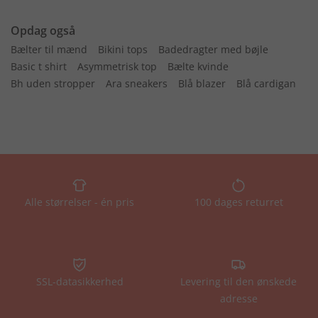
Opdag også
Bælter til mænd
Bikini tops
Badedragter med bøjle
Basic t shirt
Asymmetrisk top
Bælte kvinde
Bh uden stropper
Ara sneakers
Blå blazer
Blå cardigan
Alle størrelser - én pris
100 dages returret
SSL-datasikkerhed
Levering til den ønskede
adresse