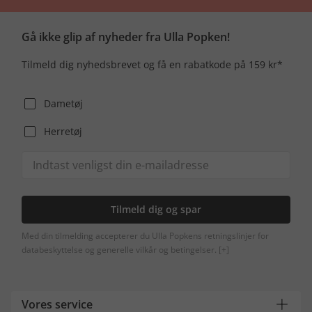
Gå ikke glip af nyheder fra Ulla Popken!
Tilmeld dig nyhedsbrevet og få en rabatkode på 159 kr*
Dametøj
Herretøj
Tilmeld dig og spar
Med din tilmelding accepterer du Ulla Popkens retningslinjer for
databeskyttelse og generelle vilkår og betingelser.
[+]
Vores service