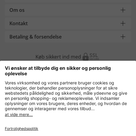
Om os
Kontakt
Betaling & forsendelse
Køb sikkert ind med
Flere webshops
Danmark