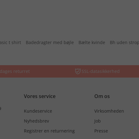
asic t shirt
Badedragter med bøjle
Bælte kvinde
Bh uden stro
dages returret
SSL-datasikkerhed
Vores service
Om os
9
Kundeservice
Virksomheden
Nyhedsbrev
Job
Registrer en returnering
Presse