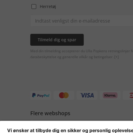
Herretøj
Tilmeld dig og spar
Med din tilmelding accepterer du Ulla Popkens retningslinjer f
databeskyttelse og generelle vilkår og betingelser.
[+]
Flere webshops
Danmark