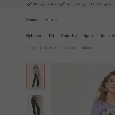
100 dages returret
Sikre betalingsmuligheder
4,5
Damer
Herrer
Nyheder
Tøj
Undertøj
Sport
Kollekt
Tilbage
|
Startside
|
Bukser
|
Bukser