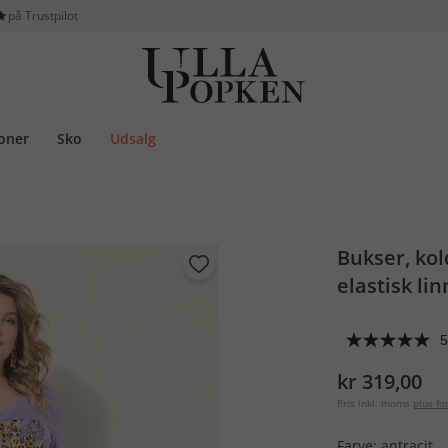
på Trustpilot
ioner
Sko
Udsalg
Bukser, kol
elastisk lin
5
kr 319,00
Pris inkl. moms
plus f
Farve:
antracit