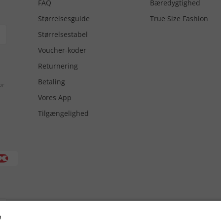
FAQ
Bæredygtighed
Størrelsesguide
True Size Fashion
Størrelsestabel
Voucher-koder
Returnering
Betaling
or
Vores App
Tilgængelighed