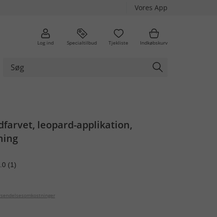
Vores App
Log ind
Specialtilbud
Tjekliste
Indkøbskurv
dfarvet, leopard-applikation,
ning
.0
(1)
orsendelsesomkostninger