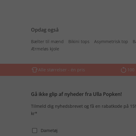
Opdag også
Bælter til mænd
Bikini tops
Asymmetrisk top
B
Ærmeløs kjole
Alle størrelser - én pris
100 
Gå ikke glip af nyheder fra Ulla Popken!
Tilmeld dig nyhedsbrevet og få en rabatkode på 15
kr*
Dametøj