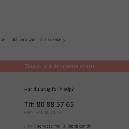
pper
Blå cardigan
Ara sneakers
Levering til den ønskede adresse
Har du brug for hjælp?
Tlf: 80 88 57 65
Man - Fre: kl. 10-14
Email:
service@mail.ullapopken.dk