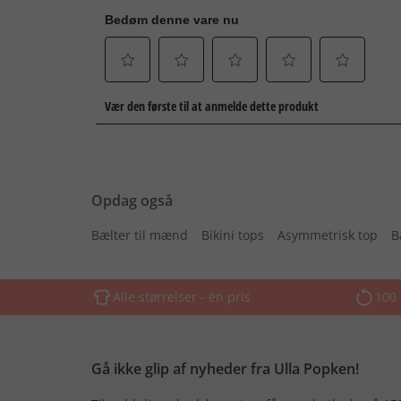
Opdag også
Bælter til mænd
Bikini tops
Asymmetrisk top
B
Alle størrelser - én pris
100 
Gå ikke glip af nyheder fra Ulla Popken!