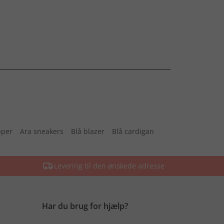
pper
Ara sneakers
Blå blazer
Blå cardigan
Levering til den ønskede adresse
Har du brug for hjælp?