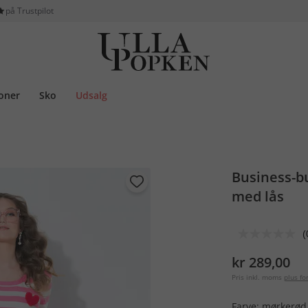
på Trustpilot
ioner
Sko
Udsalg
Business-bu
med lås
(
kr 289,00
Pris inkl. moms
plus f
Farve:
mørkerød