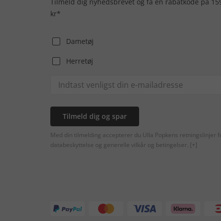
Tilmeld dig nyhedsbrevet og få en rabatkode på 15
kr*
Dametøj
Herretøj
Tilmeld dig og spar
Med din tilmelding accepterer du Ulla Popkens retningslinjer f
databeskyttelse og generelle vilkår og betingelser.
[+]