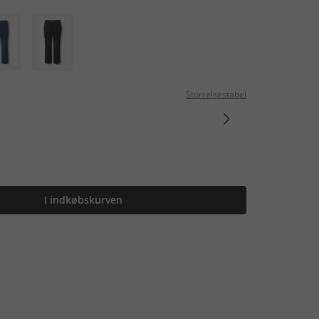
Storrelsestabel
I indkøbskurven