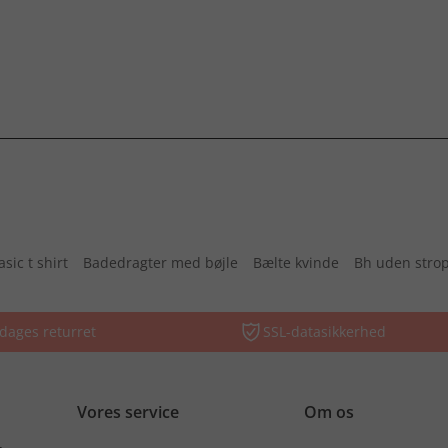
asic t shirt
Badedragter med bøjle
Bælte kvinde
Bh uden stro
dages returret
SSL-datasikkerhed
Vores service
Om os