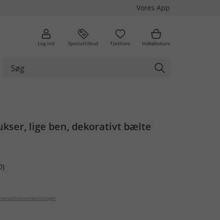
Vores App
Log ind
Specialtilbud
Tjekliste
Indkøbskurv
kser, lige ben, dekorativt bælte
0)
orsendelsesomkostninger