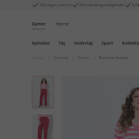
100 dages returret
Sikre betalingsmuligheder
4,5
Damer
Herrer
Nyheder
Tøj
Undertøj
Sport
Kollekt
Tilbage
|
Startside
|
Bukser
|
Business bukser