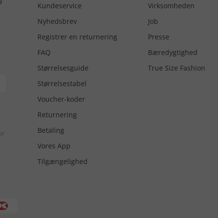
9
Kundeservice
Virksomheden
Nyhedsbrev
Job
Registrer en returnering
Presse
FAQ
Bæredygtighed
Størrelsesguide
True Size Fashion
Størrelsestabel
Voucher-koder
Returnering
Betaling
or
Vores App
Tilgængelighed