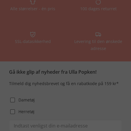
Alle størrelser - én pris
100 dages returret
SSL-datasikkerhed
Levering til den ønskede
adresse
Gå ikke glip af nyheder fra Ulla Popken!
Tilmeld dig nyhedsbrevet og få en rabatkode på 159 kr*
Dametøj
Herretøj