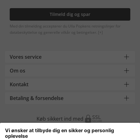
Tilmeld dig og spar
Med din tilmelding accepterer du Ulla Popkens retningslinjer for
databeskyttelse og generelle vilkår og betingelser.
[+]
Vores service
Om os
Kontakt
Betaling & forsendelse
Køb sikkert ind med