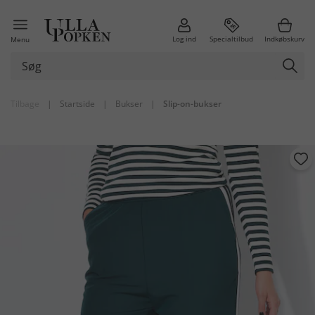
Log ind
Specialtilbud
Indkøbskurv
Menu
Tilbage
|
Startside
|
Bukser
|
Slip-on-bukser