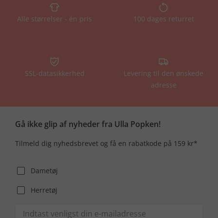
Alle størrelser - én pris
100 dages returret
SSL-datasikkerhed
Levering til den ønskede
adresse
Gå ikke glip af nyheder fra Ulla Popken!
Tilmeld dig nyhedsbrevet og få en rabatkode på 159 kr*
Dametøj
Herretøj