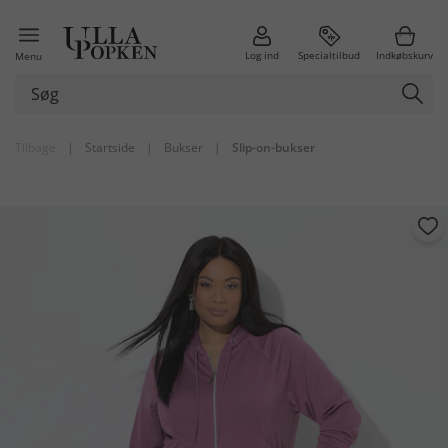
Log ind
Specialtilbud
Indkøbskurv
Menu
Tilbage
|
Startside
|
Bukser
|
Slip-on-bukser