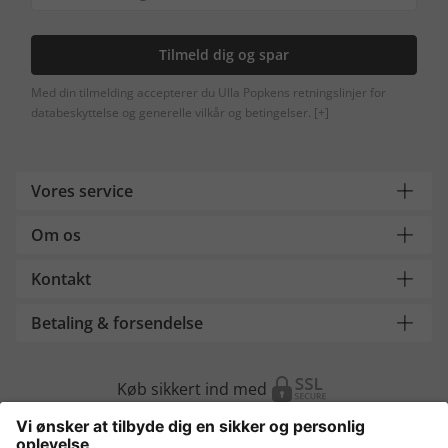
Tilmeld dig og spar
Med din tilmelding accepterer du Ulla Popkens retningslinjer for
databeskyttelse og generelle vilkår og betingelser.
[+]
Vores service
Om os
Kontakt
Betaling & forsendelse
Køb sikkert ind med