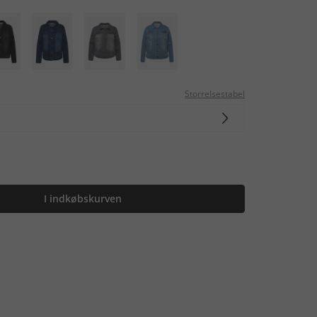
Storrelsestabel
I indkøbskurven