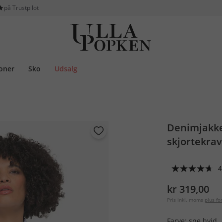
på Trustpilot
ioner
Sko
Udsalg
Denimjakke 
skjortekra
4
kr 319,00
Pris inkl. moms
plus f
Farve:
sne hvid