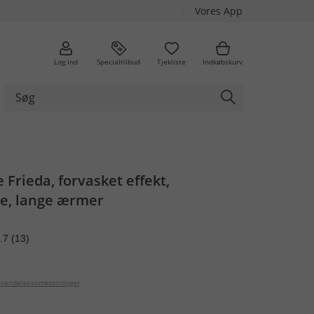
Vores App
Log ind
Specialtilbud
Tjekliste
Indkøbskurv
Frieda, forvasket effekt,
ve, lange ærmer
.7
(13)
orsendelsesomkostninger