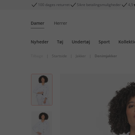
100 dages returret
Sikre betalingsmuligheder
4,5
Damer
Herrer
Nyheder
Tøj
Undertøj
Sport
Kollekt
Tilbage
|
Startside
|
Jakker
|
Denimjakker