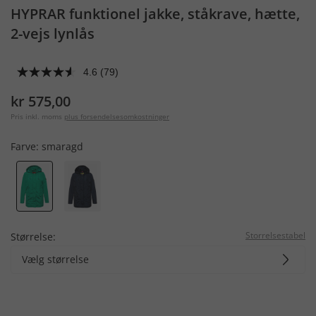
HYPRAR funktionel jakke, ståkrave, hætte,
2-vejs lynlås
4.6
(79)
kr 575,00
Pris inkl. moms
plus forsendelsesomkostninger
Farve:
smaragd
Storrelsestabel
Størrelse:
Vælg størrelse