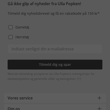
Gå ikke glip af nyheder fra Ulla Popken!
Tilmeld dig nyhedsbrevet og få en rabatkode på 159 kr*
Dametøj
Herretøj
Tilmeld dig og spar
Med din tilmelding accepterer du Ulla Popkens retningslinjer for
databeskyttelse og generelle vilkår og betingelser.
[+]
Vores service
Om os