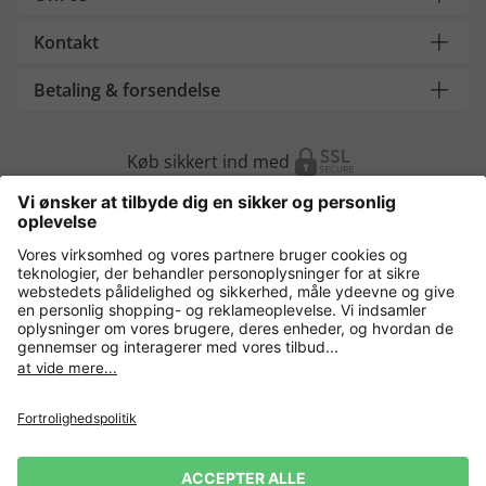
Kontakt
Betaling & forsendelse
Køb sikkert ind med
Flere webshops
Danmark
Fortrolighedspolitik
Vilkår og betingelser
Gør brug af fortrydelsesret
Virksomhedsinformation