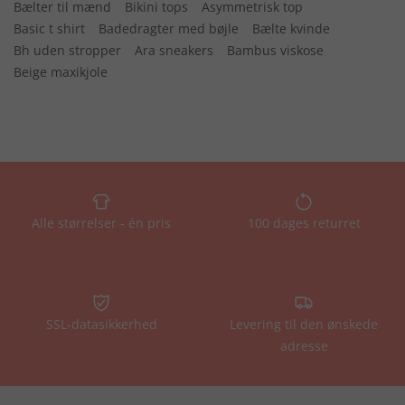
Bælter til mænd
Bikini tops
Asymmetrisk top
Basic t shirt
Badedragter med bøjle
Bælte kvinde
Bh uden stropper
Ara sneakers
Bambus viskose
Beige maxikjole
Alle størrelser - én pris
100 dages returret
SSL-datasikkerhed
Levering til den ønskede
adresse