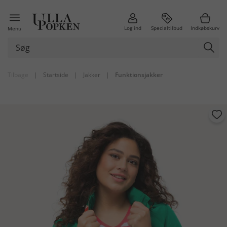
Log ind
Specialtilbud
Indkøbskurv
Menu
Tilbage
|
Startside
|
Jakker
|
Funktionsjakker