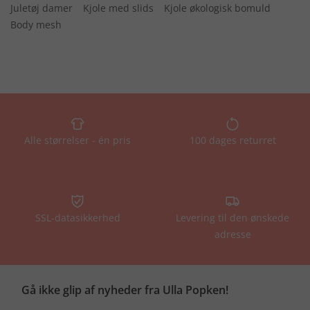
Juletøj damer
Kjole med slids
Kjole økologisk bomuld
Body mesh
Alle størrelser - én pris
100 dages returret
SSL-datasikkerhed
Levering til den ønskede
adresse
Gå ikke glip af nyheder fra Ulla Popken!