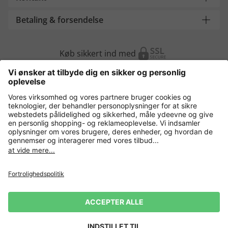
Betaling & forsendelse
Køb sikkert ind med
Flere webshops
Danmark
Fortrolighedspolitik
Vilkår og betingelser
Gør brug af fortrydelsesret
Virksomhedsinformation
Cookie-indstillinger