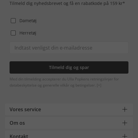
Tilmeld dig nyhedsbrevet og få en rabatkode på 159 kr*
Dametøj
Herretøj
Tilmeld dig og spar
Med din tilmelding accepterer du Ulla Popkens retningslinjer for
databeskyttelse og generelle vilkår og betingelser.
[+]
Vores service
Om os
Kontakt