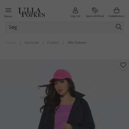
Log ind
Specialtilbud
Indkøbskurv
Menu
Tilbage
|
Startside
|
Frakker
|
Alle frakker