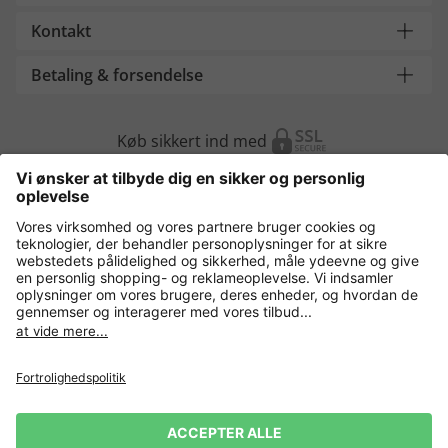
Kontakt
Betaling & forsendelse
Køb sikkert ind med
Flere webshops
Danmark
Fortrolighedspolitik
Vilkår og betingelser
Gør brug af fortrydelsesret
Virksomhedsinformation