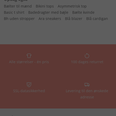
Bælter til mænd
Bikini tops
Asymmetrisk top
Basic t shirt
Badedragter med bøjle
Bælte kvinde
Bh uden stropper
Ara sneakers
Blå blazer
Blå cardigan
Alle størrelser - én pris
100 dages returret
SSL-datasikkerhed
Levering til den ønskede
adresse