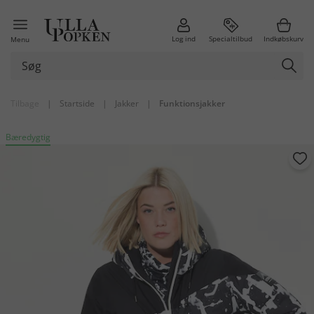
Log ind
Specialtilbud
Indkøbskurv
Menu
Tilbage
|
Startside
|
Jakker
|
Funktionsjakker
Bæredygtig