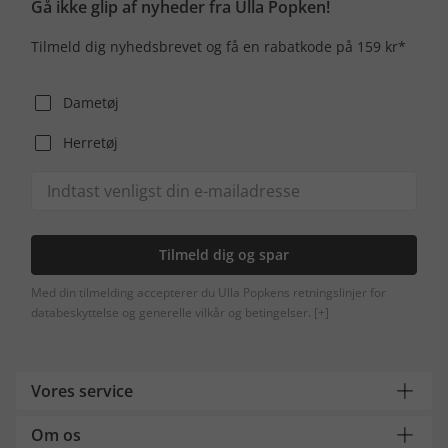
Gå ikke glip af nyheder fra Ulla Popken!
Tilmeld dig nyhedsbrevet og få en rabatkode på 159 kr*
Dametøj
Herretøj
Tilmeld dig og spar
Med din tilmelding accepterer du Ulla Popkens retningslinjer for
databeskyttelse og generelle vilkår og betingelser.
[+]
Vores service
Om os