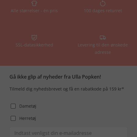
Alle størrelser - én pris
100 dages returret
SSL-datasikkerhed
Levering til den ønskede
adresse
Gå ikke glip af nyheder fra Ulla Popken!
Tilmeld dig nyhedsbrevet og få en rabatkode på 159 kr*
Dametøj
Herretøj