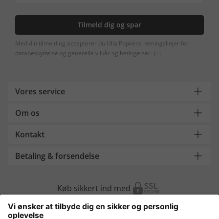
Tilmeld dig og spar
Med din tilmelding accepterer du Ulla Popkens retningslinjer for
databeskyttelse og generelle vilkår og betingelser.
[+]
Vores service
Om os
Kontakt
Betaling & forsendelse
Køb sikkert ind med