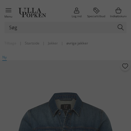
Log ind
Specialtilbud
Indkøbskurv
Menu
Tilbage
|
Startside
|
Jakker
|
øvrige jakker
Ny