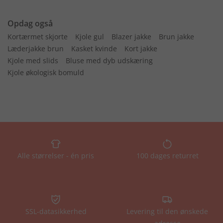
Opdag også
Kortærmet skjorte
Kjole gul
Blazer jakke
Brun jakke
Læderjakke brun
Kasket kvinde
Kort jakke
Kjole med slids
Bluse med dyb udskæring
Kjole økologisk bomuld
Alle størrelser - én pris
100 dages returret
SSL-datasikkerhed
Levering til den ønskede