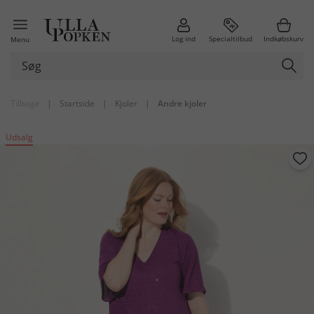
Log ind
Specialtilbud
Indkøbskurv
Menu
Tilbage
|
Startside
|
Kjoler
|
Andre kjoler
Udsalg