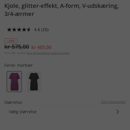
Kjole, glitter-effekt, A-form, V-udskæring,
3/4-ærmer
4.6
(15)
- 29%
kr 575,00
kr 405,00
Pris inkl. moms
plus forsendelsesomkostninger
Farve:
morbær
Storrelsestabel
Størrelse:
Vælg størrelse