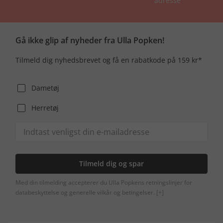
adresse
Gå ikke glip af nyheder fra Ulla Popken!
Tilmeld dig nyhedsbrevet og få en rabatkode på 159 kr*
Dametøj
Herretøj
Tilmeld dig og spar
Med din tilmelding accepterer du Ulla Popkens retningslinjer for
databeskyttelse og generelle vilkår og betingelser.
[+]