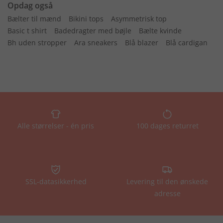
Opdag også
Bælter til mænd
Bikini tops
Asymmetrisk top
Basic t shirt
Badedragter med bøjle
Bælte kvinde
Bh uden stropper
Ara sneakers
Blå blazer
Blå cardigan
Alle størrelser - én pris
100 dages returret
SSL-datasikkerhed
Levering til den ønskede
adresse