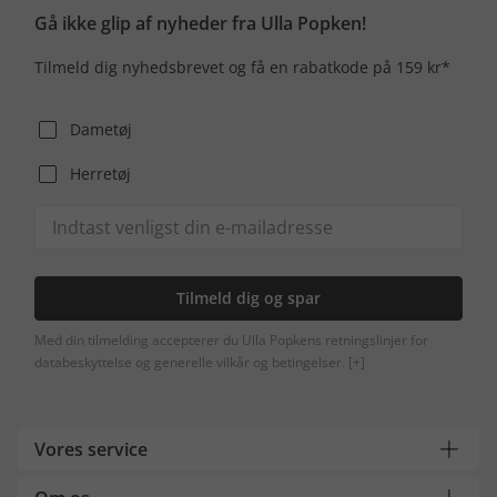
Gå ikke glip af nyheder fra Ulla Popken!
Tilmeld dig nyhedsbrevet og få en rabatkode på 159 kr*
Dametøj
Herretøj
Tilmeld dig og spar
Med din tilmelding accepterer du Ulla Popkens retningslinjer for
databeskyttelse og generelle vilkår og betingelser.
[+]
Vores service