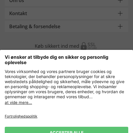
Om os
Kontakt
Betaling & forsendelse
Køb sikkert ind med
Flere webshops
Danmark
Fortrolighedspolitik
Vilkår og betingelser
Gør brug af fortrydelsesret
Virksomhedsinformation