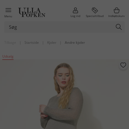
Log ind
Specialtilbud
Indkøbskurv
Menu
Tilbage
|
Startside
|
Kjoler
|
Andre kjoler
Udsalg