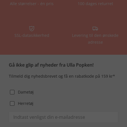
Alle størrelser - én pris
100 dages returret
SSL-datasikkerhed
Levering til den ønskede
adresse
Gå ikke glip af nyheder fra Ulla Popken!
Tilmeld dig nyhedsbrevet og få en rabatkode på 159 kr*
Dametøj
Herretøj