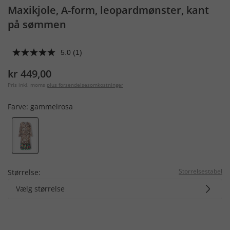
Maxikjole, A-form, leopardmønster, kant
på sømmen
5.0
(1)
kr 449,00
Pris inkl. moms
plus forsendelsesomkostninger
Farve:
gammelrosa
Storrelsestabel
Størrelse:
Vælg størrelse