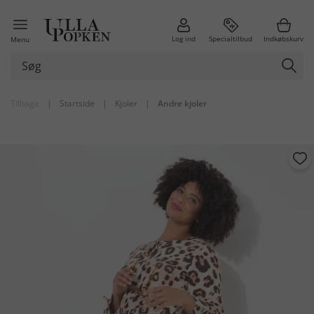
Log ind
Specialtilbud
Indkøbskurv
Menu
Tilbage
|
Startside
|
Kjoler
|
Andre kjoler