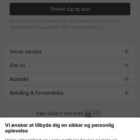
Tilmeld dig og spar
Med din tilmelding accepterer du Ulla Popkens retningslinjer for
databeskyttelse og generelle vilkår og betingelser.
[+]
Vores service
Om os
Kontakt
Betaling & forsendelse
Køb sikkert ind med
Flere webshops