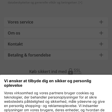
databeskyttelse og generelle vilkår og betingelser.
[+]
Vores service
Om os
Kontakt
Betaling & forsendelse
Køb sikkert ind med
Flere webshops
Danmark