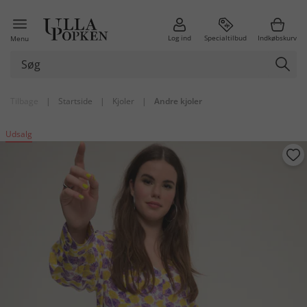
Log ind
Specialtilbud
Indkøbskurv
Menu
Tilbage
|
Startside
|
Kjoler
|
Andre kjoler
Udsalg