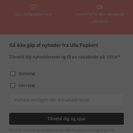
SSL-datasikkerhed
Levering til den ønskede
adresse
Gå ikke glip af nyheder fra Ulla Popken!
Tilmeld dig nyhedsbrevet og få en rabatkode på 159 kr*
Dametøj
Herretøj
Tilmeld dig og spar
Med din tilmelding accepterer du Ulla Popkens retningslinjer for