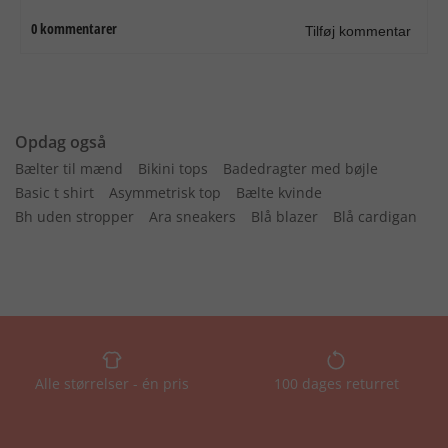
Opdag også
Bælter til mænd
Bikini tops
Badedragter med bøjle
Basic t shirt
Asymmetrisk top
Bælte kvinde
Bh uden stropper
Ara sneakers
Blå blazer
Blå cardigan
Alle størrelser - én pris
100 dages returret