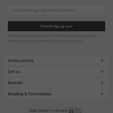
Tilmeld dig og spar
Med din tilmelding accepterer du Ulla Popkens retningslinjer for
databeskyttelse og generelle vilkår og betingelser.
[+]
Vores service
Om os
Kontakt
Betaling & forsendelse
Køb sikkert ind med