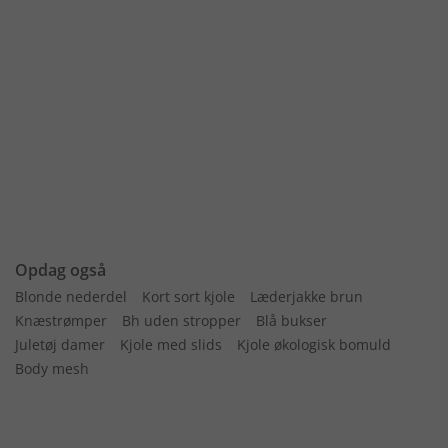
Opdag også
Blonde nederdel
Kort sort kjole
Læderjakke brun
Knæstrømper
Bh uden stropper
Blå bukser
Juletøj damer
Kjole med slids
Kjole økologisk bomuld
Body mesh