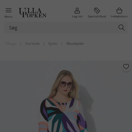
Log ind
Specialtilbud
Indkøbskurv
Menu
Tilbage
|
Startside
|
Kjoler
|
Maxikjoler