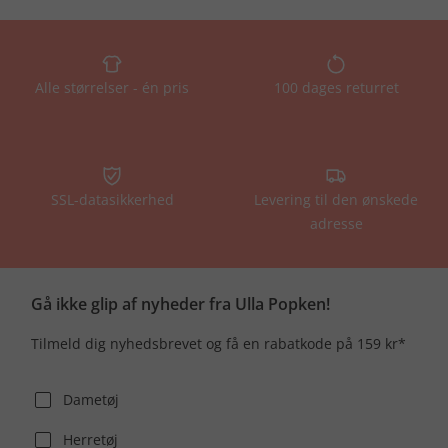
Alle størrelser - én pris
100 dages returret
SSL-datasikkerhed
Levering til den ønskede
adresse
Gå ikke glip af nyheder fra Ulla Popken!
Tilmeld dig nyhedsbrevet og få en rabatkode på 159 kr*
Dametøj
Herretøj