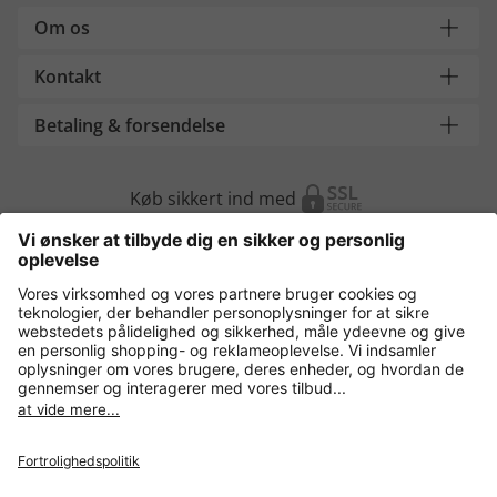
Om os
Kontakt
Betaling & forsendelse
Køb sikkert ind med
Flere webshops
Danmark
Fortrolighedspolitik
Vilkår og betingelser