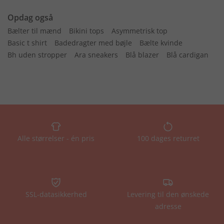
Opdag også
Bælter til mænd
Bikini tops
Asymmetrisk top
Basic t shirt
Badedragter med bøjle
Bælte kvinde
Bh uden stropper
Ara sneakers
Blå blazer
Blå cardigan
Alle størrelser - én pris
100 dages returret
SSL-datasikkerhed
Levering til den ønskede
adresse