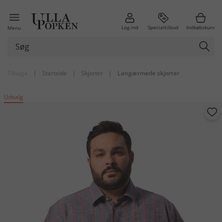
Log ind
Specialtilbud
Indkøbskurv
Menu
Tilbage
|
Startside
|
Skjorter
|
Langærmede skjorter
Udsalg