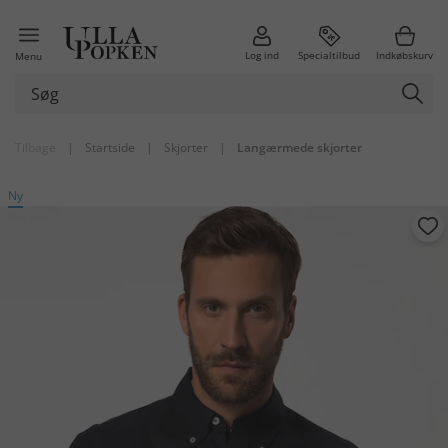
Log ind
Specialtilbud
Indkøbskurv
Menu
Tilbage
|
Startside
|
Skjorter
|
Langærmede skjorter
Ny