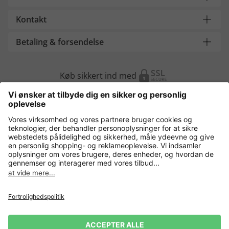
Kontakt
Betaling & forsendelse
Køb sikkert ind med
Flere webshops
Danmark
Fortrolighedspolitik
Vilkår og betingelser
Gør brug af fortrydelsesret
Virksomhedsinformation