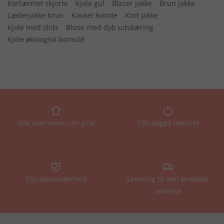
Kortærmet skjorte
Kjole gul
Blazer jakke
Brun jakke
Læderjakke brun
Kasket kvinde
Kort jakke
Kjole med slids
Bluse med dyb udskæring
Kjole økologisk bomuld
Alle størrelser - én pris
100 dages returret
SSL-datasikkerhed
Levering til den ønskede
adresse