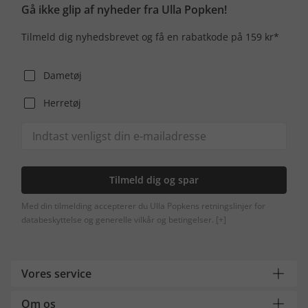
Gå ikke glip af nyheder fra Ulla Popken!
Tilmeld dig nyhedsbrevet og få en rabatkode på 159 kr*
Dametøj
Herretøj
Tilmeld dig og spar
Med din tilmelding accepterer du Ulla Popkens retningslinjer for
databeskyttelse og generelle vilkår og betingelser.
[+]
Vores service
Om os