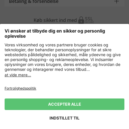
Betaling & forsendelse
Køb sikkert ind med
Flere webshops
Danmark
Fortrolighedspolitik
Vilkår og betingelser
Gør brug af fortrydelsesret
Virksomhedsinformation
Cookie-indstillinger