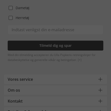
Dametøj
Herretøj
Tilmeld dig og spar
Med din tilmelding accepterer du Ulla Popkens retningslinjer for
databeskyttelse og generelle vilkår og betingelser.
[+]
Vores service
Om os
Kontakt