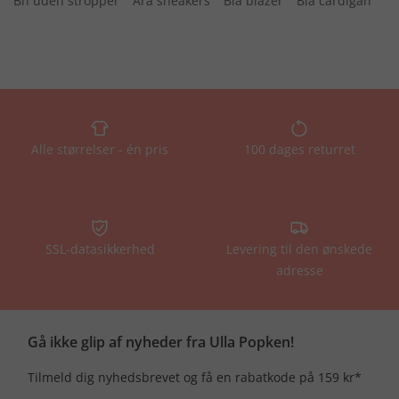
Bh uden stropper
Ara sneakers
Blå blazer
Blå cardigan
Alle størrelser - én pris
100 dages returret
SSL-datasikkerhed
Levering til den ønskede
adresse
Gå ikke glip af nyheder fra Ulla Popken!
Tilmeld dig nyhedsbrevet og få en rabatkode på 159 kr*