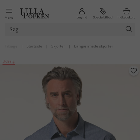
Log ind
Specialtilbud
Indkøbskurv
Menu
Tilbage
|
Startside
|
Skjorter
|
Langærmede skjorter
Udsalg