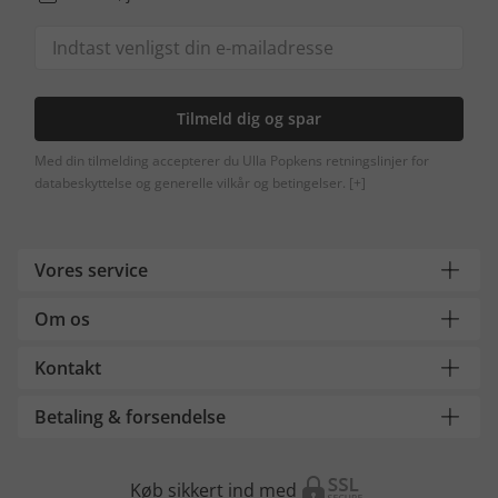
Tilmeld dig og spar
Med din tilmelding accepterer du Ulla Popkens retningslinjer for
databeskyttelse og generelle vilkår og betingelser.
[+]
Vores service
Om os
Kontakt
Betaling & forsendelse
Køb sikkert ind med