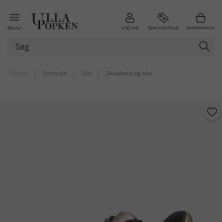
Log ind
Specialtilbud
Indkøbskurv
Menu
Tilbage
|
Startside
|
Sko
|
Sneakers og sko