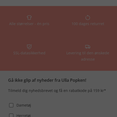
Alle størrelser - én pris
100 dages returret
SSL-datasikkerhed
Levering til den ønskede
adresse
Gå ikke glip af nyheder fra Ulla Popken!
Tilmeld dig nyhedsbrevet og få en rabatkode på 159 kr*
Dametøj
Herretøj