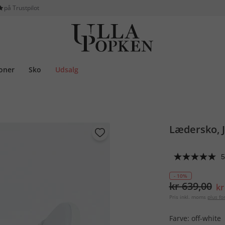
på Trustpilot
ioner
Sko
Udsalg
Lædersko, J
5
- 10%
kr 639,00
kr
Pris inkl. moms
plus f
Farve:
off-white