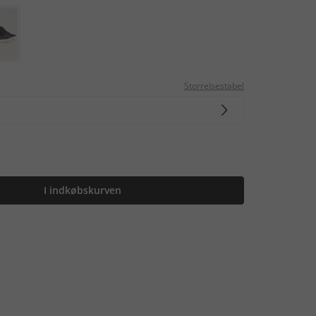
Storrelsestabel
I indkøbskurven