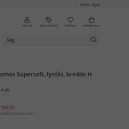
Vores App
Log ind
Specialtilbud
Tjekliste
Indkøbskurv
omos Supersoft, lynlås, bredde H
.0
(4)
 569,00
orsendelsesomkostninger