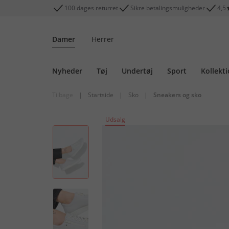
100 dages returret
Sikre betalingsmuligheder
4,5
Damer
Herrer
Nyheder
Tøj
Undertøj
Sport
Kollekt
Tilbage
|
Startside
|
Sko
|
Sneakers og sko
Udsalg