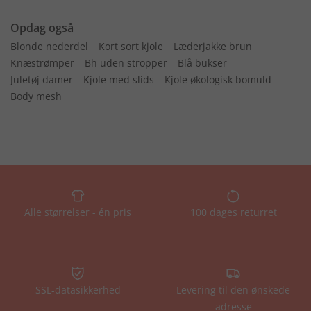
Opdag også
Blonde nederdel
Kort sort kjole
Læderjakke brun
Knæstrømper
Bh uden stropper
Blå bukser
Juletøj damer
Kjole med slids
Kjole økologisk bomuld
Body mesh
Alle størrelser - én pris
100 dages returret
SSL-datasikkerhed
Levering til den ønskede
adresse