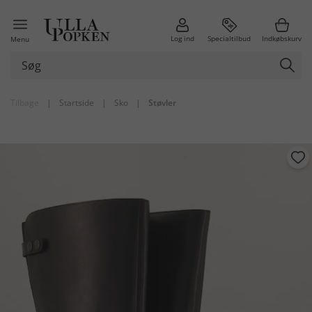
Log ind
Specialtilbud
Indkøbskurv
Menu
Tilbage
|
Startside
|
Sko
|
Støvler