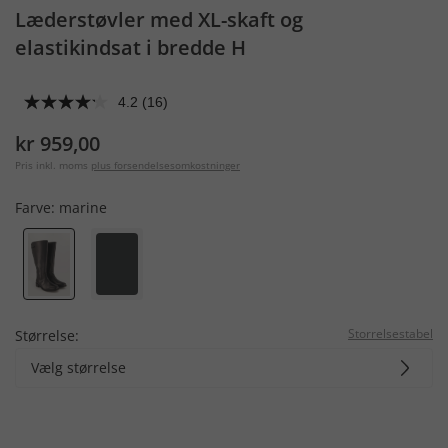
Læderstøvler med XL-skaft og
elastikindsat i bredde H
4.2
(16)
kr 959,00
Pris inkl. moms
plus forsendelsesomkostninger
Farve:
marine
Storrelsestabel
Størrelse:
Vælg størrelse