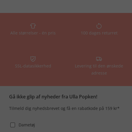
Alle størrelser - én pris
100 dages returret
SSL-datasikkerhed
Levering til den ønskede
adresse
Gå ikke glip af nyheder fra Ulla Popken!
Tilmeld dig nyhedsbrevet og få en rabatkode på 159 kr*
Dametøj