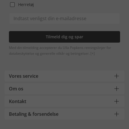
Herretøj
Tilmeld dig og spar
Med din tilmelding accepterer du Ulla Popkens retningslinjer for
databeskyttelse og generelle vilkår og betingelser.
[+]
Vores service
Om os
Kontakt
Betaling & forsendelse