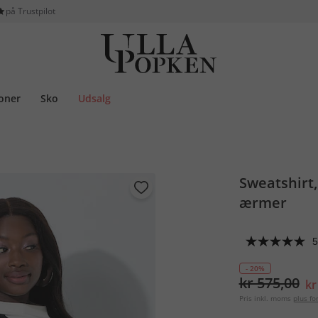
på Trustpilot
ioner
Sko
Udsalg
Sweatshirt,
ærmer
5
- 20%
kr 575,00
kr
Pris inkl. moms
plus f