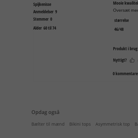
Opdag også
Bælter til mænd
Bikini tops
Asymmetrisk top
B