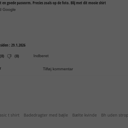
asic t shirt
Badedragter med bøjle
Bælte kvinde
Bh uden stro