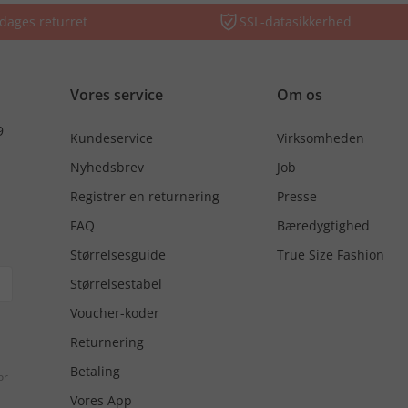
dages returret
SSL-datasikkerhed
Vores service
Om os
9
Kundeservice
Virksomheden
Nyhedsbrev
Job
Registrer en returnering
Presse
FAQ
Bæredygtighed
Størrelsesguide
True Size Fashion
Størrelsestabel
Voucher-koder
Returnering
Betaling
or
Vores App