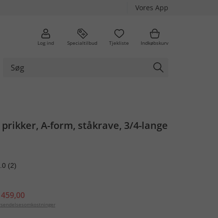
Vores App
Log ind
Specialtilbud
Tjekliste
Indkøbskurv
 prikker, A-form, ståkrave, 3/4-lange
.0
(2)
 459,00
orsendelsesomkostninger