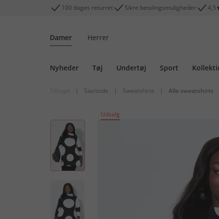
100 dages returret
Sikre betalingsmuligheder
4,5
Damer
Herrer
Nyheder
Tøj
Undertøj
Sport
Kollekt
Tilbage
|
Startside
|
Sweatshirts
|
Alle sweatshirts
Udsalg