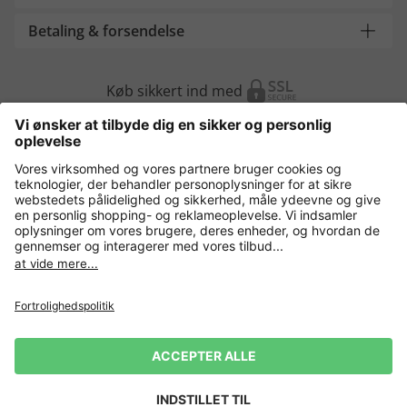
Betaling & forsendelse
Køb sikkert ind med
Flere webshops
Danmark
Fortrolighedspolitik
Vilkår og betingelser
Gør brug af fortrydelsesret
Virksomhedsinformation
Cookie-indstillinger