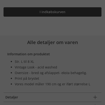
I indkøbskurven
Alle detaljer om varen
Information om produktet
Str. L til 8 XL
Vintage Look - acid washed
Oversize - bred og afslappet- eksta behagelig.
Print på brystet
Vores model måler 190 cm og er iført størrelse L
Detaljer