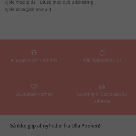
Kjole med slids
Bluse med dyb udskæring
Kjole økologisk bomuld
Alle størrelser - én pris
100 dages returret
SSL-datasikkerhed
Levering til den ønskede
adresse
Gå ikke glip af nyheder fra Ulla Popken!