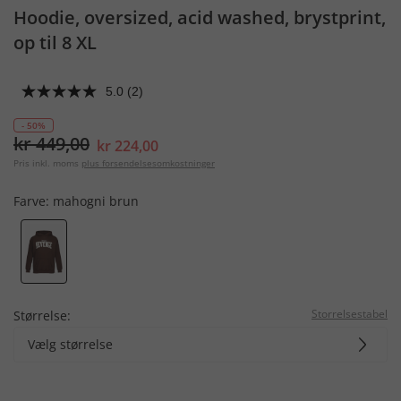
Hoodie, oversized, acid washed, brystprint,
op til 8 XL
5.0
(2)
- 50%
kr 449,00
kr 224,00
Pris inkl. moms
plus forsendelsesomkostninger
Farve:
mahogni brun
Storrelsestabel
Størrelse:
Vælg størrelse