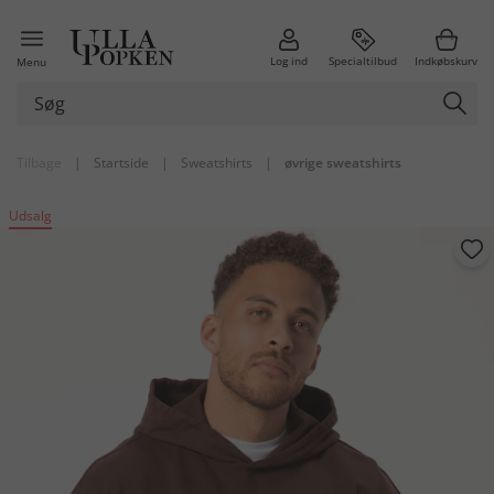
Log ind
Specialtilbud
Indkøbskurv
Menu
Tilbage
|
Startside
|
Sweatshirts
|
øvrige sweatshirts
Udsalg