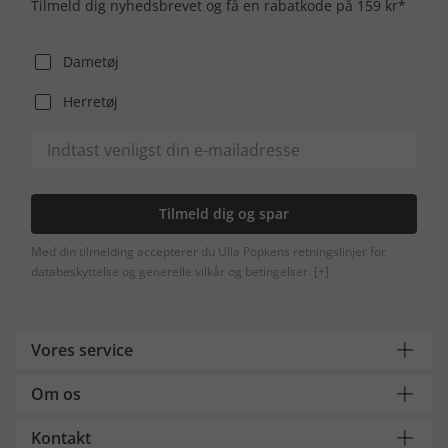
Tilmeld dig nyhedsbrevet og få en rabatkode på 159 kr*
Dametøj
Herretøj
Tilmeld dig og spar
Med din tilmelding accepterer du Ulla Popkens retningslinjer for
databeskyttelse og generelle vilkår og betingelser.
[+]
Vores service
Om os
Kontakt