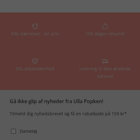
Alle størrelser - én pris
100 dages returret
SSL-datasikkerhed
Levering til den ønskede
adresse
Gå ikke glip af nyheder fra Ulla Popken!
Tilmeld dig nyhedsbrevet og få en rabatkode på 159 kr*
Dametøj