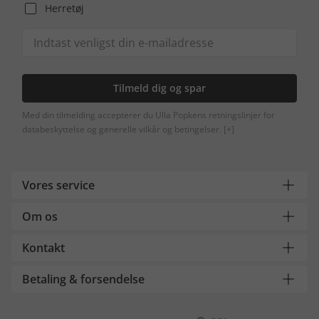
Herretøj
Tilmeld dig og spar
Med din tilmelding accepterer du Ulla Popkens retningslinjer for
databeskyttelse og generelle vilkår og betingelser.
[+]
Vores service
Om os
Kontakt
Betaling & forsendelse