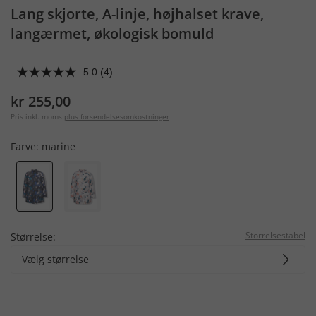
Lang skjorte, A-linje, højhalset krave,
langærmet, økologisk bomuld
5.0
(4)
kr 255,00
Pris inkl. moms
plus forsendelsesomkostninger
Farve:
marine
Storrelsestabel
Størrelse:
Vælg størrelse