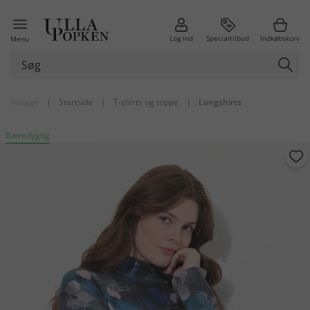
Log ind
Specialtilbud
Indkøbskurv
Menu
Tilbage
|
Startside
|
T-shirts og toppe
|
Longshirts
Bæredygtig