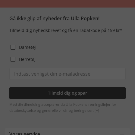
Gå ikke glip af nyheder fra Ulla Popken!
Tilmeld dig nyhedsbrevet og få en rabatkode på 159 kr*
Dametøj
Herretøj
Tilmeld dig og spar
Med din tilmelding accepterer du Ulla Popkens retningslinjer for
databeskyttelse og generelle vilkår og betingelser.
[+]
Vores service