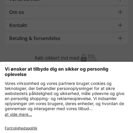
Om os
Kontakt
Betaling & forsendelse
Køb sikkert ind med
Flere webshops
Danmark