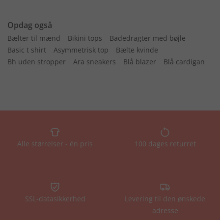
Opdag også
Bælter til mænd
Bikini tops
Badedragter med bøjle
Basic t shirt
Asymmetrisk top
Bælte kvinde
Bh uden stropper
Ara sneakers
Blå blazer
Blå cardigan
Alle størrelser - én pris
100 dages returret
SSL-datasikkerhed
Levering til den ønskede
adresse