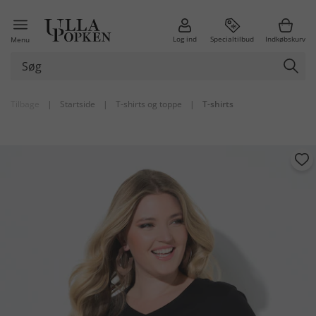
Log ind
Specialtilbud
Indkøbskurv
Menu
Tilbage
|
Startside
|
T-shirts og toppe
|
T-shirts