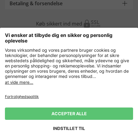
Betaling & forsendelse
Køb sikkert ind med
Flere webshops
Danmark
Fortrolighedspolitik
Vilkår og betingelser
Gør brug af fortrydelsesret
Virksomhedsinformation
Cookie-indstillinger