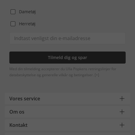
Dametøj
Herretøj
Tilmeld dig og spar
Med din tilmelding accepterer du Ulla Popkens retningslinjer for
databeskyttelse og generelle vilkår og betingelser.
[+]
Vores service
Om os
Kontakt