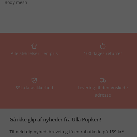
Body mesh
Alle størrelser - én pris
100 dages returret
SSL-datasikkerhed
Levering til den ønskede
adresse
Gå ikke glip af nyheder fra Ulla Popken!
Tilmeld dig nyhedsbrevet og få en rabatkode på 159 kr*