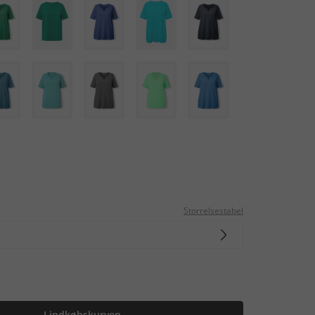
Storrelsestabel
I indkøbskurven