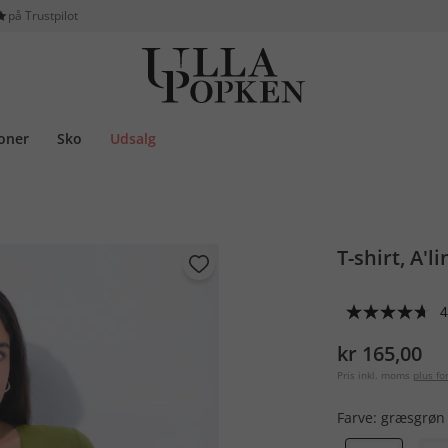
på Trustpilot
ioner
Sko
Udsalg
T-shirt, A'
4
kr 165,00
Pris inkl. moms
plus f
Farve:
græsgrøn