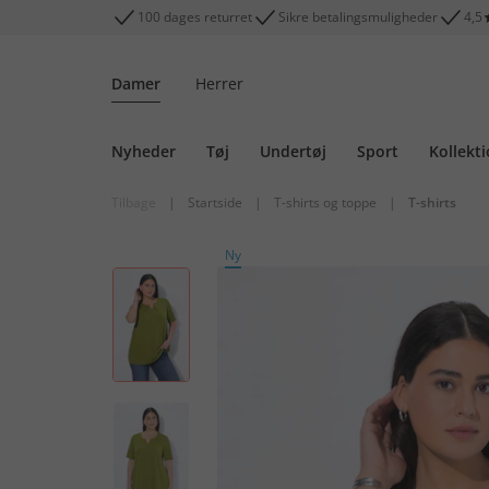
100 dages returret
Sikre betalingsmuligheder
4,5
Damer
Herrer
Nyheder
Tøj
Undertøj
Sport
Kollekt
Tilbage
|
Startside
|
T-shirts og toppe
|
T-shirts
Ny