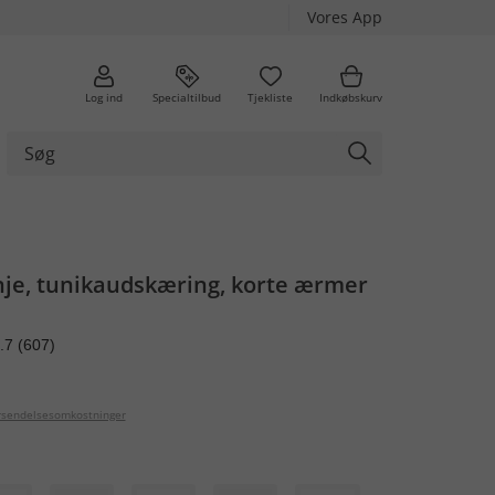
Vores App
Log ind
Specialtilbud
Tjekliste
Indkøbskurv
linje, tunikaudskæring, korte ærmer
.7
(607)
orsendelsesomkostninger