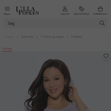
Log ind
Specialtilbud
Indkøbskurv
Menu
Tilbage
|
Startside
|
T-shirts og toppe
|
T-shirts
Udsalg