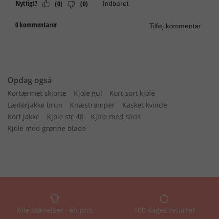
Opdag også
Kortærmet skjorte
Kjole gul
Kort sort kjole
Læderjakke brun
Knæstrømper
Kasket kvinde
Kort jakke
Kjole str 48
Kjole med slids
Kjole med grønne blade
Alle størrelser - én pris
100 dages returret