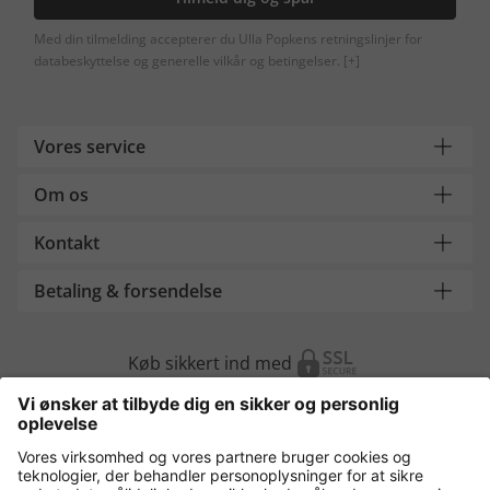
Med din tilmelding accepterer du Ulla Popkens retningslinjer for
databeskyttelse og generelle vilkår og betingelser.
[+]
Vores service
Om os
Kontakt
Betaling & forsendelse
Køb sikkert ind med
Flere webshops