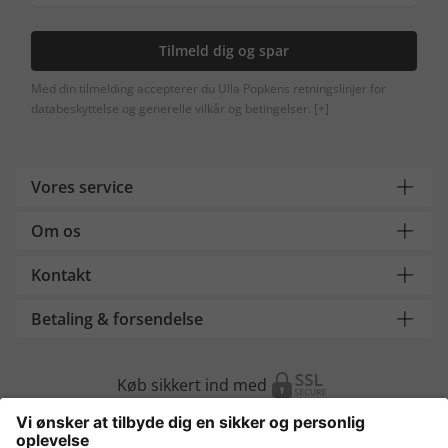
Tilmeld dig og spar
Med din tilmelding accepterer du Ulla Popkens retningslinjer for
databeskyttelse og generelle vilkår og betingelser.
[+]
Vores service
Om os
Kontakt
Betaling & forsendelse
Køb sikkert ind med