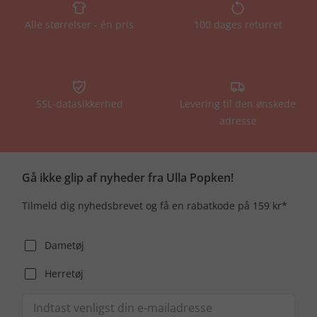
Alle størrelser - én pris
100 dages returret
SSL-datasikkerhed
Levering til den ønskede
adresse
Gå ikke glip af nyheder fra Ulla Popken!
Tilmeld dig nyhedsbrevet og få en rabatkode på 159 kr*
Dametøj
Herretøj