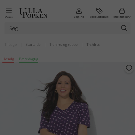
Log ind
Specialtilbud
Indkøbskurv
Menu
Tilbage
|
Startside
|
T-shirts og toppe
|
T-shirts
Udsalg
Bæredygtig