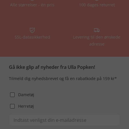
Alle størrelser - én pris
100 dages returret
SSL-datasikkerhed
Levering til den ønskede
adresse
Gå ikke glip af nyheder fra Ulla Popken!
Tilmeld dig nyhedsbrevet og få en rabatkode på 159 kr*
Dametøj
Herretøj