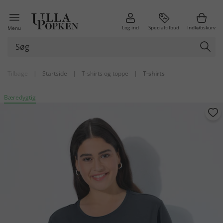
Log ind
Specialtilbud
Indkøbskurv
Menu
Tilbage
|
Startside
|
T-shirts og toppe
|
T-shirts
Bæredygtig