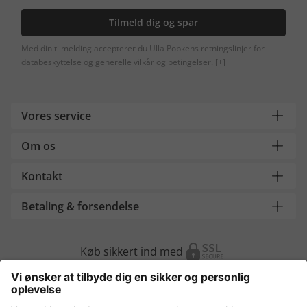
Tilmeld dig og spar
Med din tilmelding accepterer du Ulla Popkens retningslinjer for
databeskyttelse og generelle vilkår og betingelser.
[+]
Vores service
Om os
Kontakt
Betaling & forsendelse
Køb sikkert ind med
Flere webshops