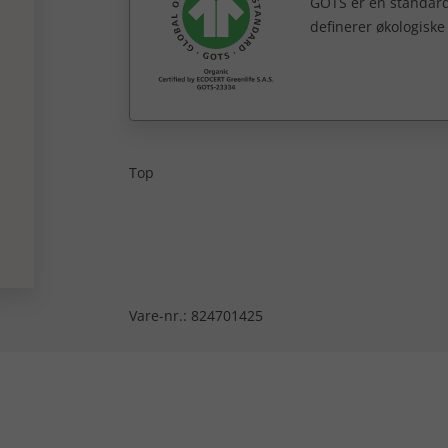
GOTS er en standard 
definerer økologiske 
Top
Vare-nr.:
824701425