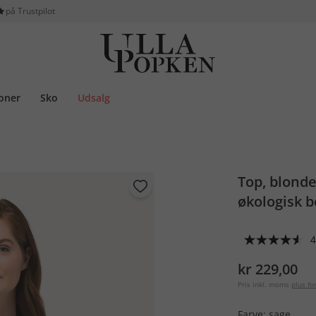
på Trustpilot
ioner
Sko
Udsalg
Top, blonde
økologisk 
4
kr 229,00
Pris inkl. moms
plus f
Farve:
sage