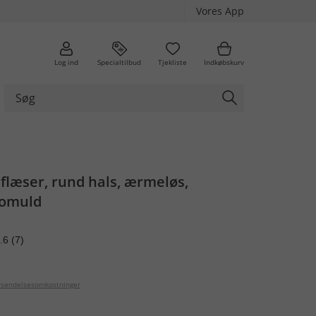
Vores App
Log ind
Specialtilbud
Tjekliste
Indkøbskurv
flæser, rund hals, ærmeløs,
bomuld
.6
(7)
orsendelsesomkostninger