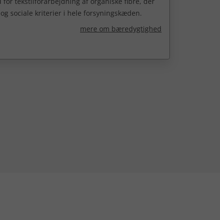
for tekstilforarbejdning af organiske fibre, der
og sociale kriterier i hele forsyningskæden.
mere om bæredygtighed