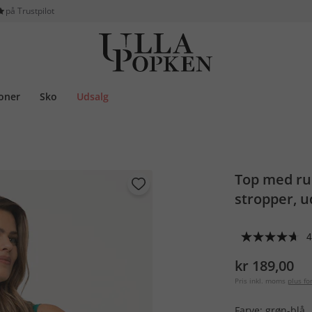
på Trustpilot
ioner
Sko
Udsalg
Top med run
stropper, 
4
kr 189,00
Pris inkl. moms
plus f
Farve:
grøn-blå