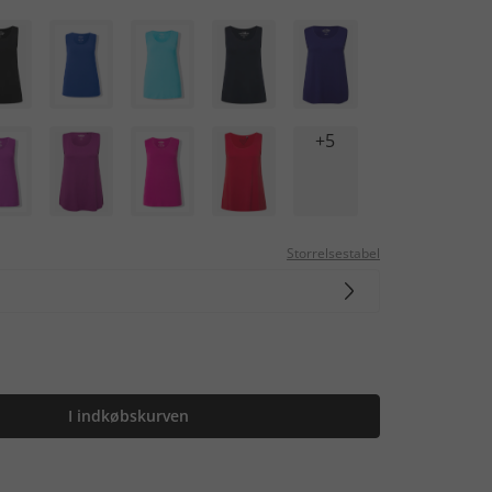
+5
Storrelsestabel
I indkøbskurven