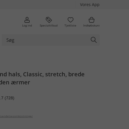
Vores App
Log ind
Specialtilbud
Tjekliste
Indkøbskurv
d hals, Classic, stretch, brede
uden ærmer
.7
(728)
orsendelsesomkostninger